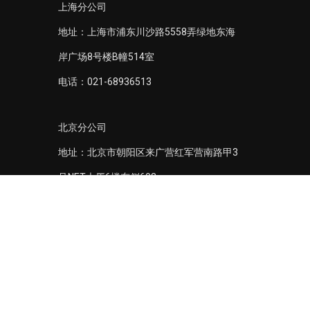
上海分公司
地址：上海市浦东川沙路5558弄绿地东海
岸广场8号楼B幢514室
电话：021-68936513
北京分公司
地址：北京市朝阳区来广营红军营南路甲3
号NET大厦6楼东侧603
电话：010-64739849