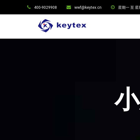
400-9029908
wwf@keytex.cn
星期一 至 星期六:
小思