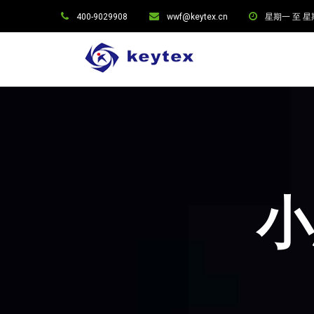
400-9029908
wwf@keytex.cn
星期一 至 星期六:
小思