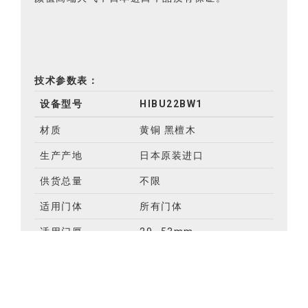
技术参数表：
设备型号
HIBU22BW1
材质
黄铜 黑檀木
生产产地
日本原装进口
供货总量
不限
适用门体
所有门体
适用门厚
29~53mm
安装距离
32~64mm