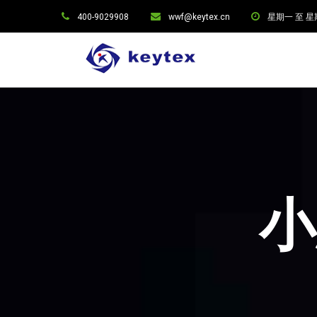
400-9029908
wwf@keytex.cn
星期一 至 星期六:
小思