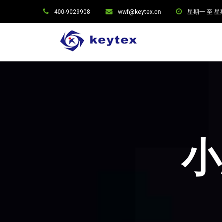
400-9029908
wwf@keytex.cn
星期一 至 星期六:
小思