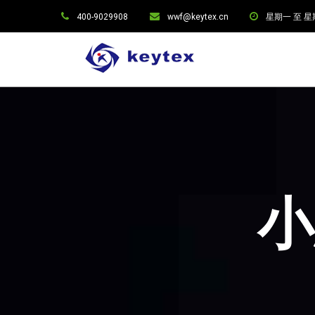
400-9029908
wwf@keytex.cn
星期一 至 星期六:
小思