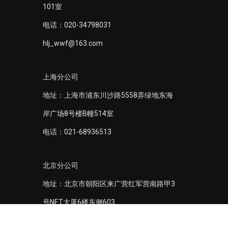
101室
电话：020-34798031
hlj_wwf@163.com
上海分公司
地址：上海市浦东川沙路5558弄绿地东海
岸广场8号楼B幢514室
电话：021-68936513
北京分公司
地址：北京市朝阳区来广营红军营南路甲3
号NET大厦6楼东侧603
电话：010-64739849