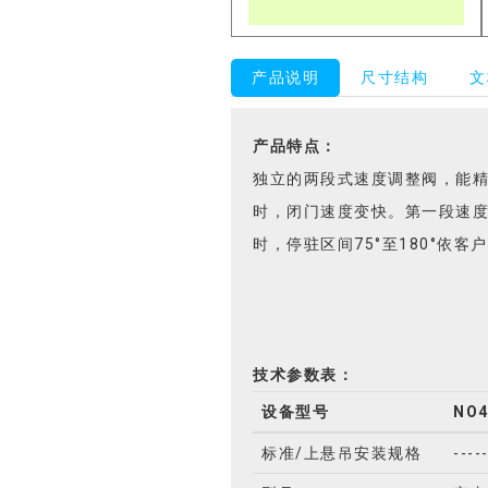
产品说明
尺寸结构
文
产品特点：
独立的两段式速度调整阀，能精确
时，闭门速度变快。第一段速度调
时，停驻区间75°至180°依
技术参数表：
设备型号
NO4
标准/上悬吊安装规格
----