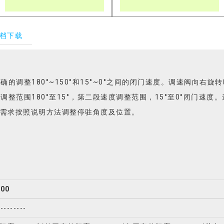
档下载
的调整180°~150°和15°~0°之间的闭门速度。调速阀向右
整范围180°至15°，第二段速度调整范围，15°至0°闭门速
客户需求按照说明方法调整停驻角度及位置。
00
---------