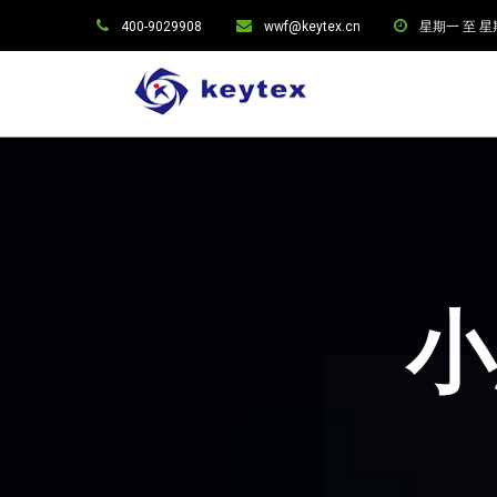
400-9029908
wwf@keytex.cn
星期一 至 星期六:
小思