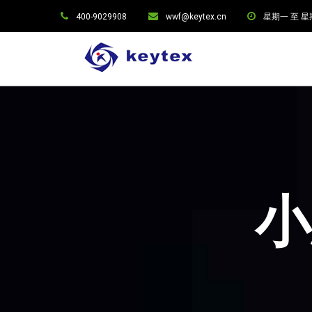
400-9029908
wwf@keytex.cn
星期一 至 星期六:
小思