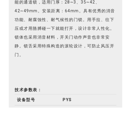
能的通道锁，适用门厚：28~3、35~42、
42~49mm。安装距离：64mm。具有优秀的消音
功能、耐腐蚀性、耐气候性的门锁。用手拉、往下
压或才用胳膊碰一下就能打开，设计非常人性化。
锁体也采用消音材料，开关门动作声音也非常安
静。锁舌采用特殊构造的滚轮设计，可防止风压开
门。
技术参数表：
设备型号
PYS
适用门厚
28~49mm
安装距离
64mm