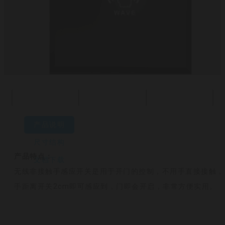
产品说明
尺寸结构
产品特点：
文档下载
无线非接触手感应开关是用于开门的控制，不用手直接接触，
手距离开关2cm即可感应到，门即会开启，非常方便实用。