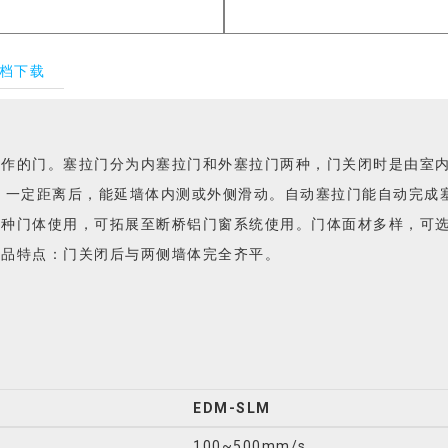
档下载
动作的门。塞拉门分为内塞拉门和外塞拉门两种，门关闭时是由室
 一定距离后，能延墙体内测或外侧滑动。自动塞拉门能自动完成塞
多种门体使用，可拓展至断桥铝门窗系统使用。门体面材多样，可
产品特点：门关闭后与两侧墙体完全齐平。
EDM-SLM
100~500mm/s