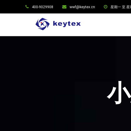
400-9029908
wwf@keytex.cn
星期一 至 星期六:
小思