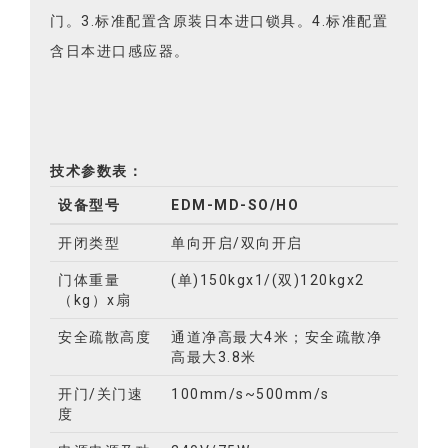
设备在任何情况下都可以应急推开，确保逃生。2.
具有应急记忆功能：EMD MD SO/HO具有应急记
忆功能，当门应急推开再次合上时，门保持前面的
记忆，不需要自动门重新学习，可快速开门或关
门。3.标准配置含原装日本进口锁具。4.标准配置
含日本进口感应器。
技术参数表：
设备型号
EDM-MD-SO/HO
开闭类型
单向开启/双向开启
门体重量
(单)150kgx1/(双)120kgx2
（kg）x扇