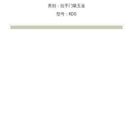
类别：
拉手门吸五金
型号：
KDS
产品id：
141
产品名称：
门底自动防尘条
类别：
拉手门吸五金