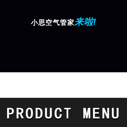
来啦!
小思空气管家