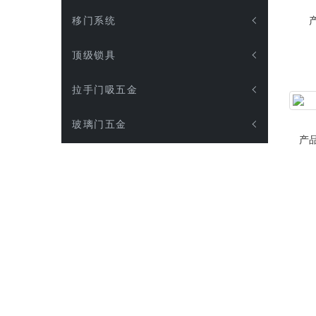
移门系统
顶级锁具
拉手门吸五金
玻璃门五金
产