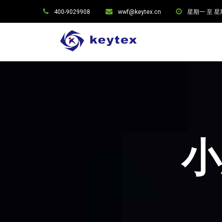
400-9029908
wwf@keytex.cn
星期一 至 星期六:
小思