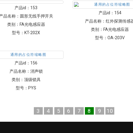
产品id：
153
产品id：
154
产品名称：
圆形无线手押开关
产品名称：
红外探测传感
类别：
FA光电感应器
类别：
FA光电感应器
型号：
KT-202X
型号：
OA-203V
产品id：
156
产品名称：
消声锁
类别：
顶级锁具
型号：
PYS
3
4
5
6
7
8
9
10