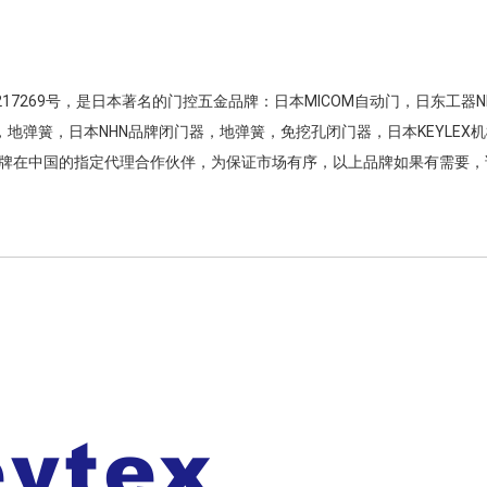
17269号，是日本著名的门控五金品牌：日本MICOM自动门，日东工器NI
轴，地弹簧，日本NHN品牌闭门器，地弹簧，免挖孔闭门器，日本KEYLEX
铰链等品牌在中国的指定代理合作伙伴，为保证市场有序，以上品牌如果有需要
品，请认准：KEYTEX 基太思！上面是日东工器授权书，请审