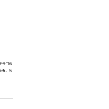
及平开门假
受骗。感