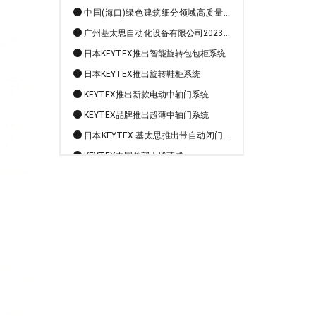
展论坛
广州基太思自动化设备有限公司2023年
度海南团建圆满结束，奋楫扬帆再出发！
日本KEYTEX推出智能旋转包包柜系统
日本KEYTEX推出旋转鞋柜系统
KEYTEX推出新款电动中轴门系统
KEYTEX品牌推出超薄中轴门系统
日本KEYTEX 基太思推出带自动闭门的
电动开门机
KEYTEX中国总部大楼落成
基太思2024新品发布！KEYTEX新品上
市：引领自动门技术，开启智能门时代！
基太思丨顶级自动门系统
快来查看行业最新资讯！
中国(海口)绿色建筑细分领域高质量发
展论坛
广州基太思自动化设备有限公司2023年
度海南团建圆满结束，奋楫扬帆再出发！