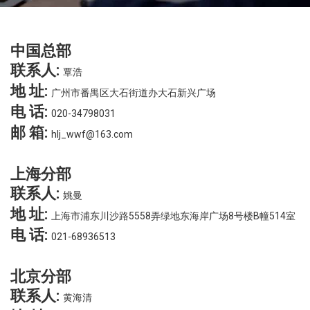
中国总部
联系人:
覃浩
地 址:
广州市番禺区大石街道办大石新兴广场
电 话:
020-34798031
邮 箱:
hlj_wwf@163.com
上海分部
联系人:
姚曼
地 址:
上海市浦东川沙路5558弄绿地东海岸广场8号楼B幢514室
电 话:
021-68936513
北京分部
联系人:
黄海清