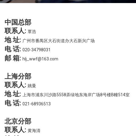
中国总部
联系人:
覃浩
地 址:
广州市番禺区大石街道办大石新兴广场
电 话:
020-34798031
邮 箱:
hlj_wwf@163.com
上海分部
联系人:
姚曼
地 址:
上海市浦东川沙路5558弄绿地东海岸广场8号楼B幢514室
电 话:
021-68936513
北京分部
联系人:
黄海清